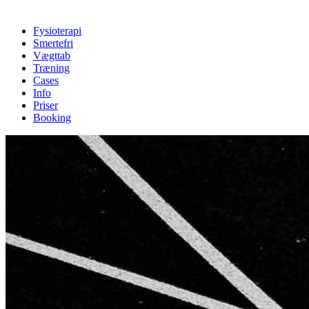
Fysioterapi
Smertefri
Vægttab
Træning
Cases
Info
Priser
Booking