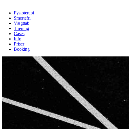
Fysioterapi
Smertefri
Vægttab
Træning
Cases
Info
Priser
Booking