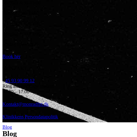
Mandag 8:30-15:00
Tirsdag 7:30-18:00
Onsdag 8:30-15:00
Torsdag 7:30-18:00
Fredag 9:00-15:00
Book her
KONTAKT
+
45 93 90 99 12
Ring alle hverdage mellem
08:00 – 17:00
Kontakt@monradfpt.dk
Klinikkens Persondatapolitik
Blog
Blog