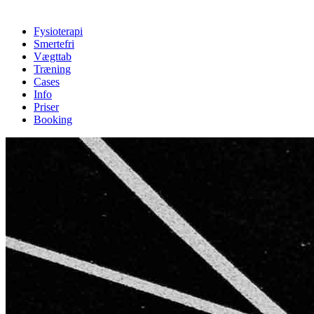
Fysioterapi
Smertefri
Vægttab
Træning
Cases
Info
Priser
Booking