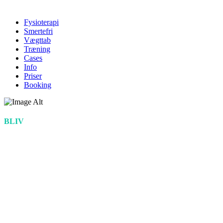
Fysioterapi
Smertefri
Vægttab
Træning
Cases
Info
Priser
Booking
BLIV
Smertefri