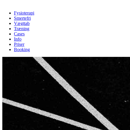
Fysioterapi
Smertefri
Vægttab
Træning
Cases
Info
Priser
Booking