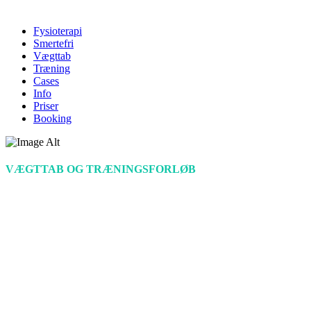
Fysioterapi
Smertefri
Vægttab
Træning
Cases
Info
Priser
Booking
VÆGTTAB OG TRÆNINGSFORLØB
Viktors case