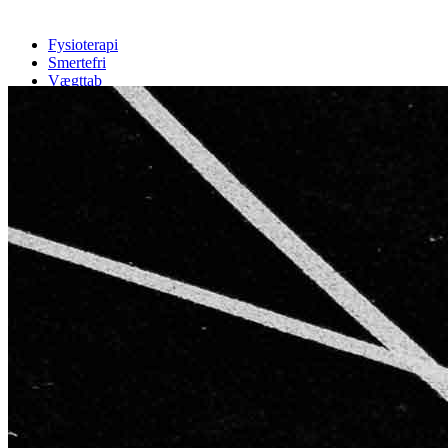
Fysioterapi
Smertefri
Vægttab
Træning
Cases
Info
Priser
Booking