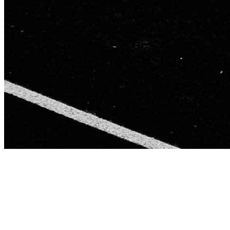
This page is
Work Hard