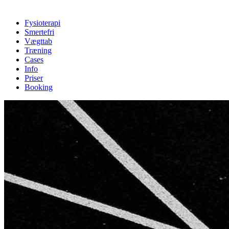
Fysioterapi
Smertefri
Vægttab
Træning
Cases
Info
Priser
Booking