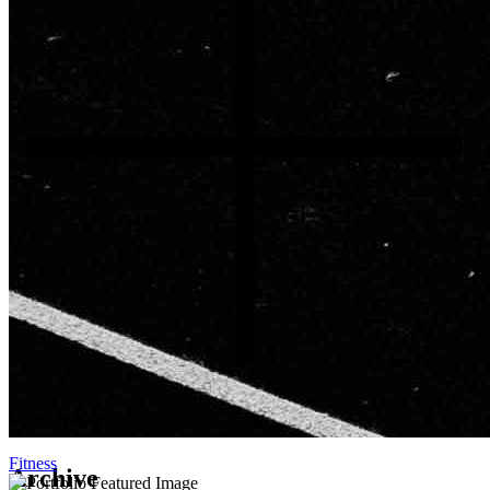
Work Harder
Fitness
Archive