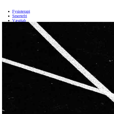
Fysioterapi
Smertefri
Vægttab
Træning
Cases
Info
Priser
Booking