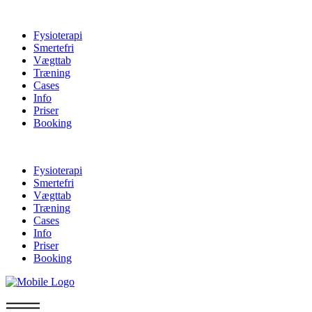
Fysioterapi
Smertefri
Vægttab
Træning
Cases
Info
Priser
Booking
Fysioterapi
Smertefri
Vægttab
Træning
Cases
Info
Priser
Booking