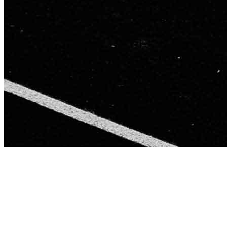
This page is
Work Harder