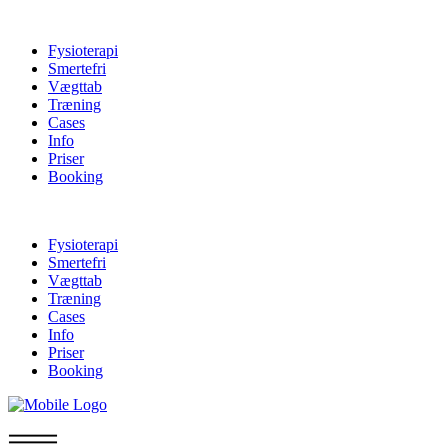
Fysioterapi
Smertefri
Vægttab
Træning
Cases
Info
Priser
Booking
Fysioterapi
Smertefri
Vægttab
Træning
Cases
Info
Priser
Booking