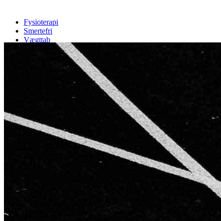
Fysioterapi
Smertefri
Vægttab
Træning
Cases
Info
Priser
Booking